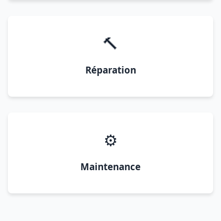
🔨
Réparation
⚙️
Maintenance