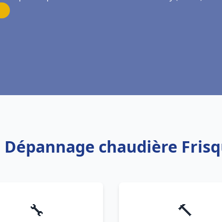
on Dépannage chaudière Fris
🔧
🔨