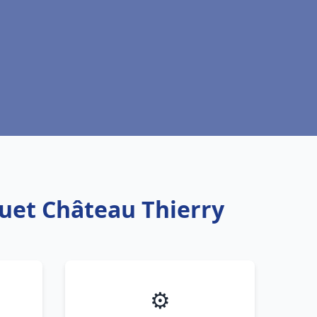
quet Château Thierry
⚙️