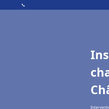
📞
In
cha
Ch
Interventi