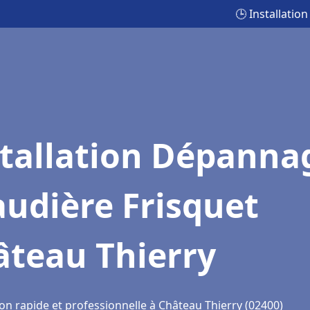
🕒 Installati
stallation Dépanna
udière Frisquet
âteau Thierry
on rapide et professionnelle à Château Thierry (02400)