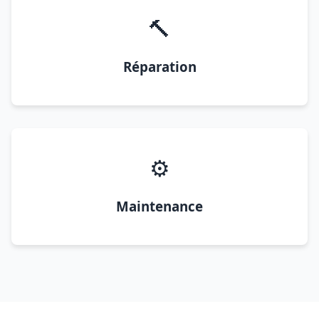
🔨
Réparation
⚙️
Maintenance