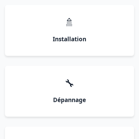
🚿
Installation
🔧
Dépannage