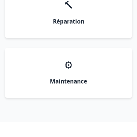
🔨
Réparation
⚙️
Maintenance