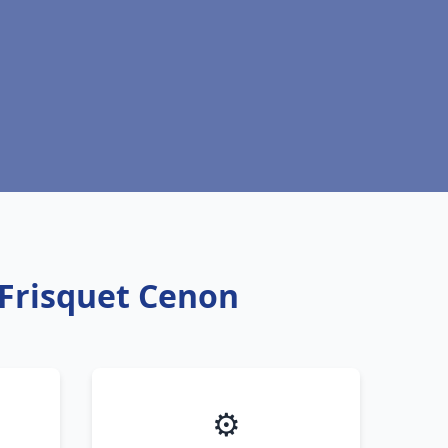
 Frisquet Cenon
⚙️