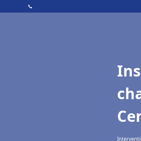
📞
In
cha
Ce
Intervent