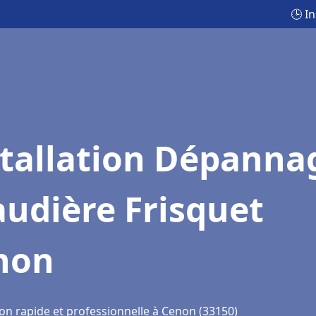
🕒 I
stallation Dépanna
udière Frisquet
non
ion rapide et professionnelle à Cenon (33150)