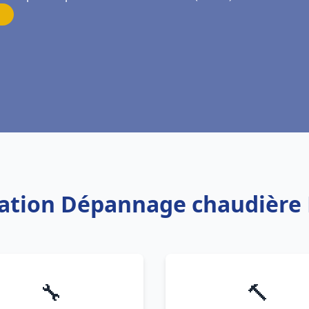
llation Dépannage chaudière
🔧
🔨