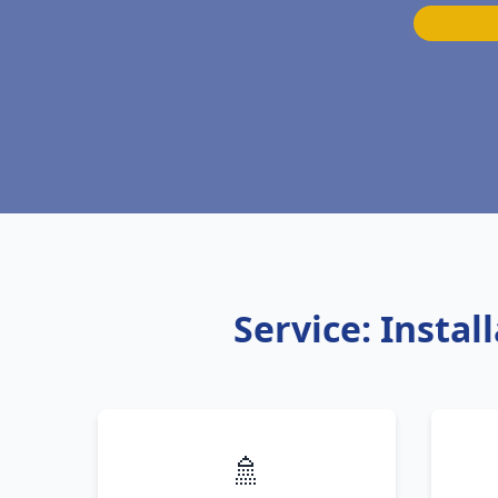
Service: Insta
🚿