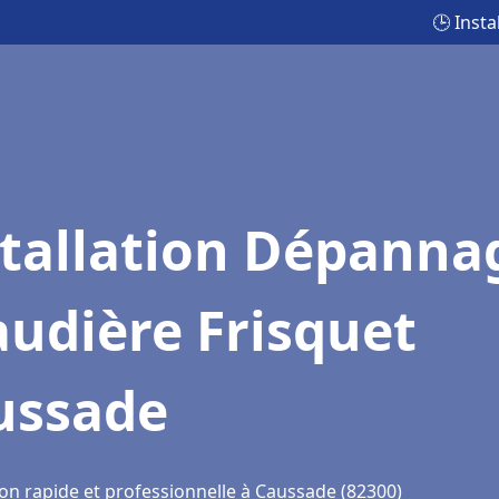
🕒 Inst
stallation Dépanna
udière Frisquet
ussade
ion rapide et professionnelle à Caussade (82300)