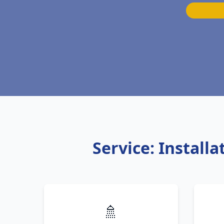
Service: Instal
🚿