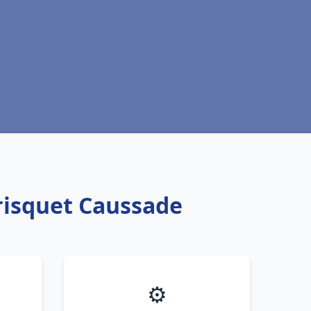
risquet Caussade
⚙️