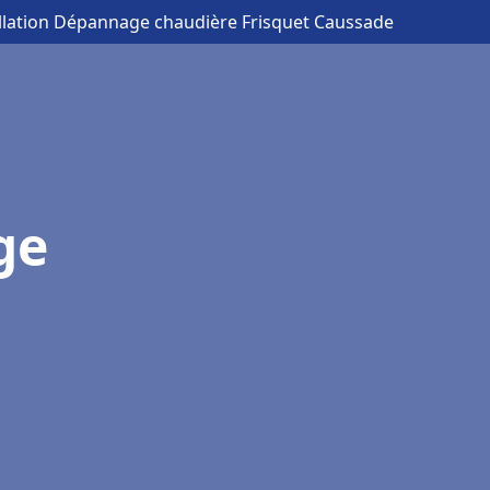
allation Dépannage chaudière Frisquet Caussade
ge