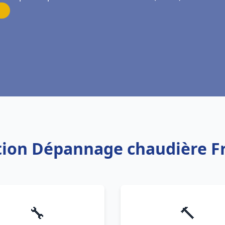
lation Dépannage chaudière F
🔧
🔨