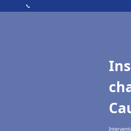
📞
In
cha
Ca
Intervent