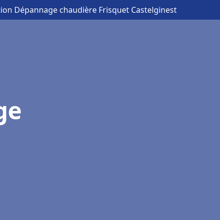
ation Dépannage chaudière Frisquet Castelginest
ge