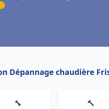
tion Dépannage chaudière Fri
🔧
🔨