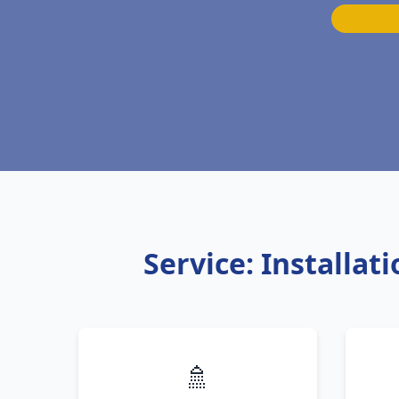
Service: Installa
🚿