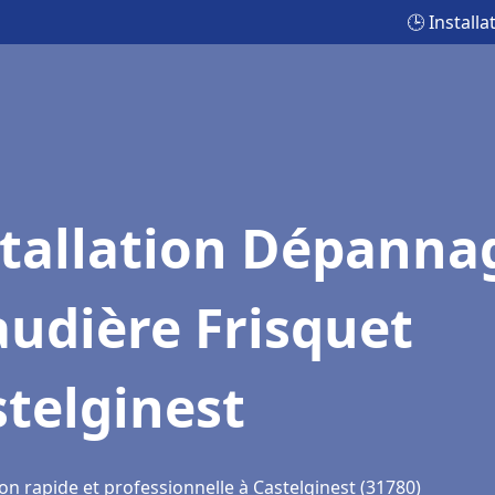
🕒 Install
stallation Dépanna
udière Frisquet
telginest
on rapide et professionnelle à Castelginest (31780)