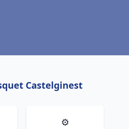
squet Castelginest
⚙️