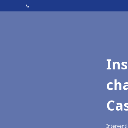
📞
In
cha
Cas
Interventi