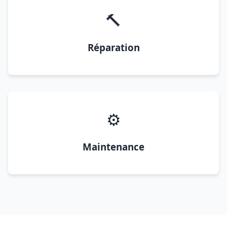
🔨
Réparation
⚙️
Maintenance