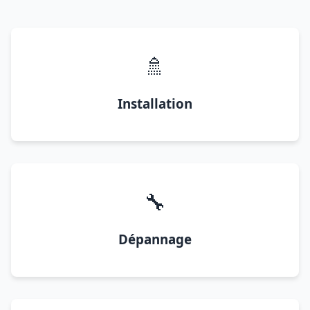
🚿
Installation
🔧
Dépannage