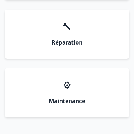
🔨
Réparation
⚙️
Maintenance