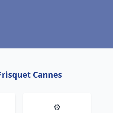
Frisquet Cannes
⚙️