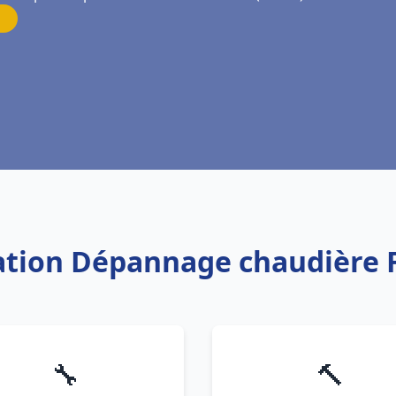
llation Dépannage chaudière 
🔧
🔨