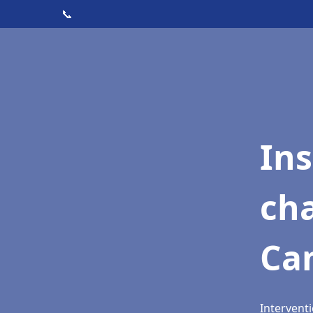
📞
In
cha
Ca
Intervent