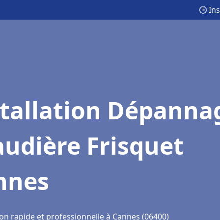
🕒 In
stallation Dépanna
udière Frisquet
nnes
ion rapide et professionnelle à Cannes (06400)