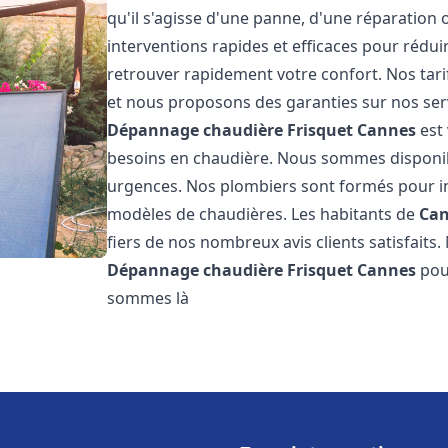
qu'il s'agisse d'une panne, d'une réparation 
interventions rapides et efficaces pour rédui
retrouver rapidement votre confort. Nos tari
et nous proposons des garanties sur nos ser
Dépannage chaudière Frisquet
Cannes
est 
besoins en chaudière. Nous sommes disponib
urgences. Nos plombiers sont formés pour in
modèles de chaudières. Les habitants de
Ca
fiers de nos nombreux avis clients satisfaits.
Dépannage chaudière Frisquet
Cannes
pou
sommes là