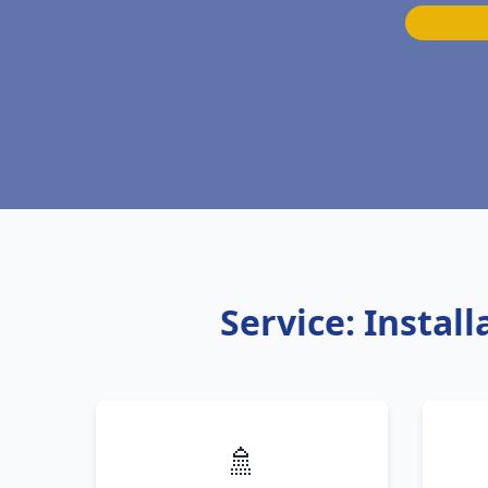
Service: Insta
🚿