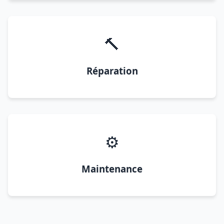
🔨
Réparation
⚙️
Maintenance