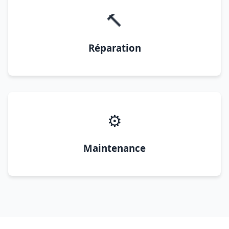
🔨
Réparation
⚙️
Maintenance