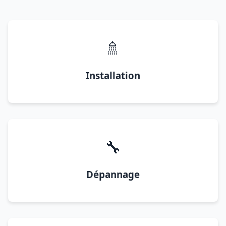
🚿
Installation
🔧
Dépannage