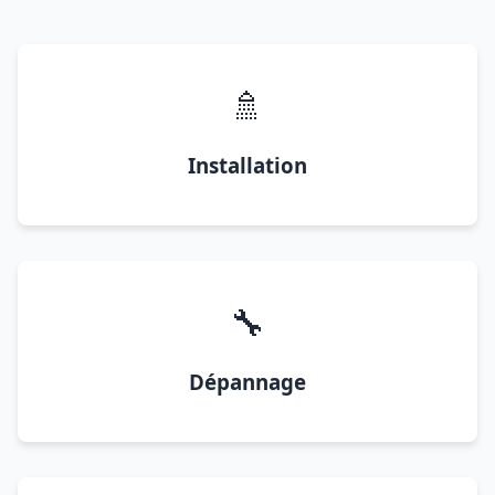
🚿
Installation
🔧
Dépannage