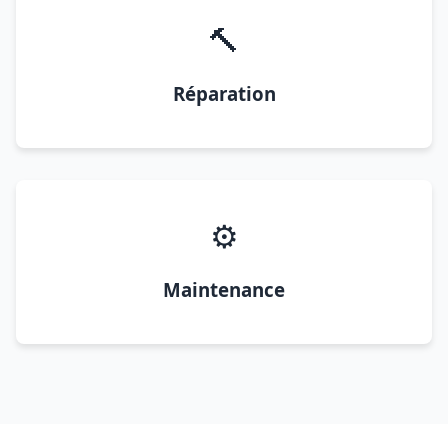
🔨
Réparation
⚙️
Maintenance