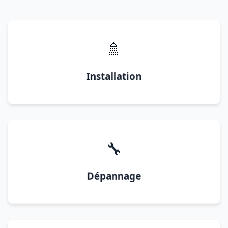
🚿
Installation
🔧
Dépannage