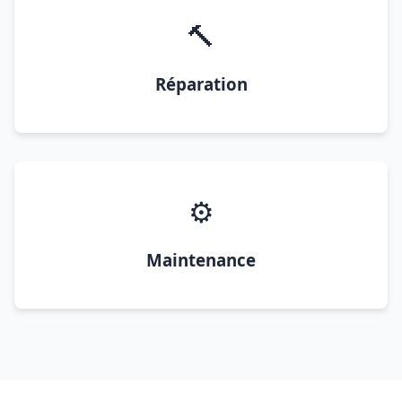
🔨
Réparation
⚙️
Maintenance