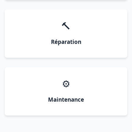
🔨
Réparation
⚙️
Maintenance