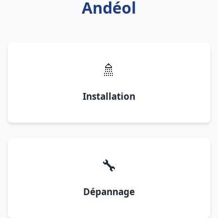
Andéol
🚿
Installation
🔧
Dépannage