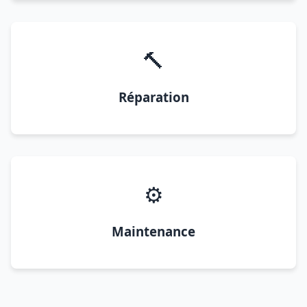
🔨
Réparation
⚙️
Maintenance