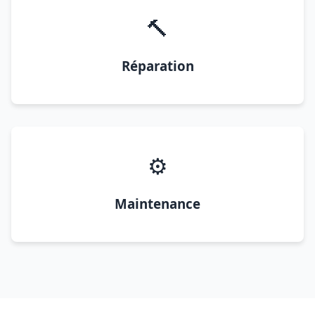
🔨
Réparation
⚙️
Maintenance