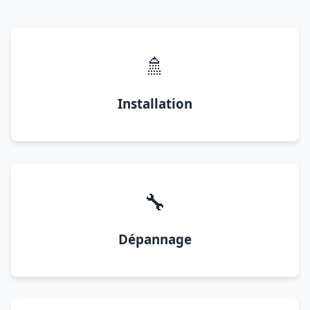
🚿
Installation
🔧
Dépannage