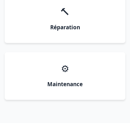
🔨
Réparation
⚙️
Maintenance