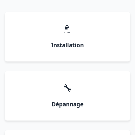
🚿
Installation
🔧
Dépannage