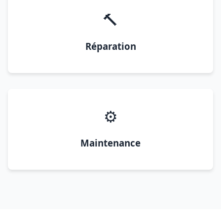
🔨
Réparation
⚙️
Maintenance