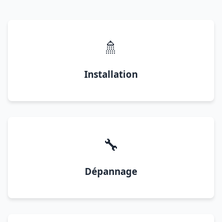
🚿
Installation
🔧
Dépannage