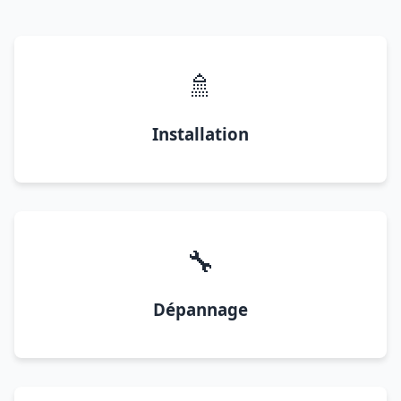
🚿
Installation
🔧
Dépannage