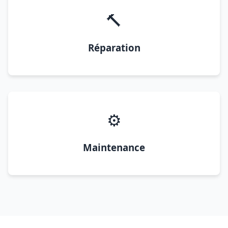
🔨
Réparation
⚙️
Maintenance