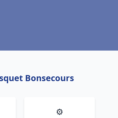
isquet Bonsecours
⚙️