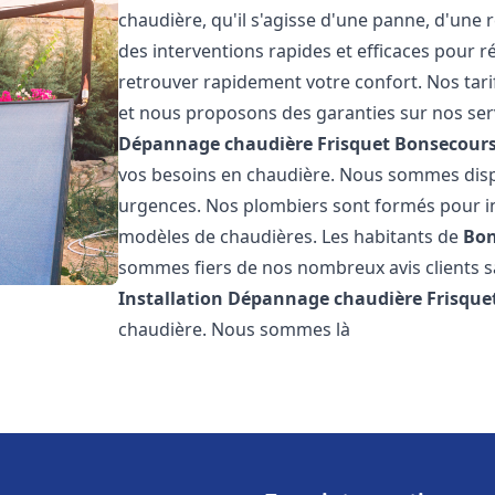
chaudière, qu'il s'agisse d'une panne, d'une 
des interventions rapides et efficaces pour r
retrouver rapidement votre confort. Nos tari
et nous proposons des garanties sur nos ser
Dépannage chaudière Frisquet
Bonsecour
vos besoins en chaudière. Nous sommes disp
urgences. Nos plombiers sont formés pour in
modèles de chaudières. Les habitants de
Bon
sommes fiers de nos nombreux avis clients sat
Installation Dépannage chaudière Frisque
chaudière. Nous sommes là