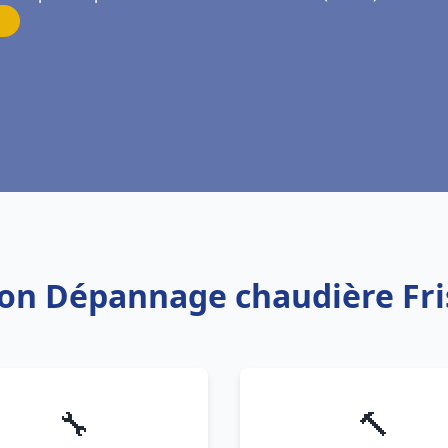
ation Dépannage chaudière Fr
🔧
🔨