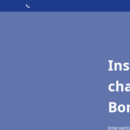
📞
In
cha
Bo
Intervent