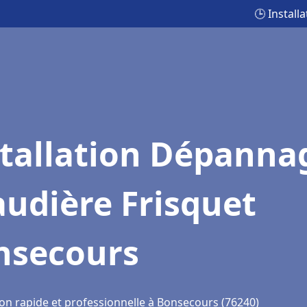
🕒 Instal
stallation Dépanna
udière Frisquet
nsecours
ion rapide et professionnelle à Bonsecours (76240)