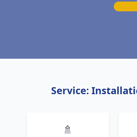
Service: Install
🚿