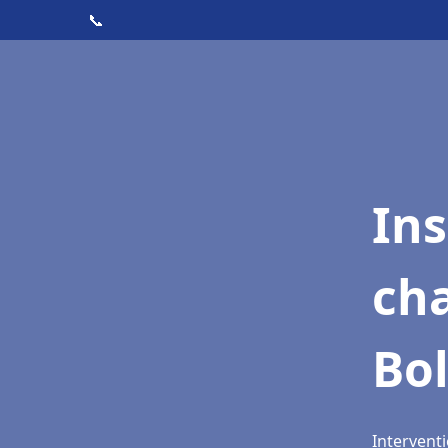
📞
In
cha
Bo
Interventi