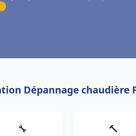
lation Dépannage chaudière 
🔧
🔨