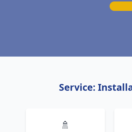
Service: Instal
🚿