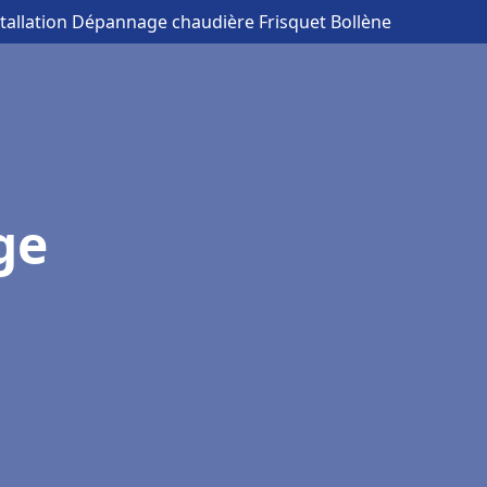
stallation Dépannage chaudière Frisquet Bollène
ge