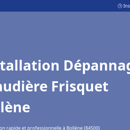
🕒 In
stallation Dépanna
udière Frisquet
llène
on rapide et professionnelle à Bollène (84500)