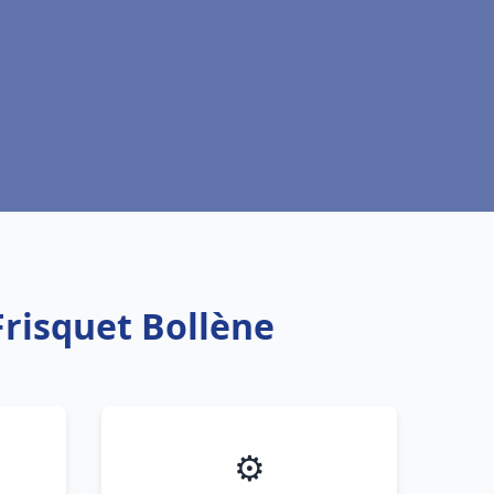
Frisquet Bollène
⚙️