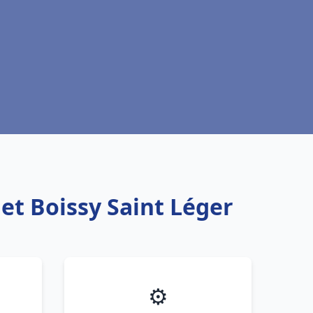
et Boissy Saint Léger
⚙️