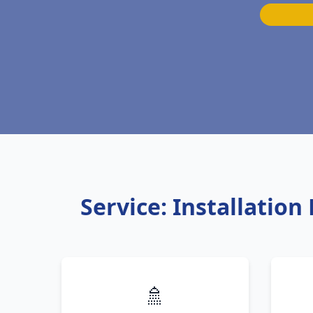
Service: Installatio
🚿