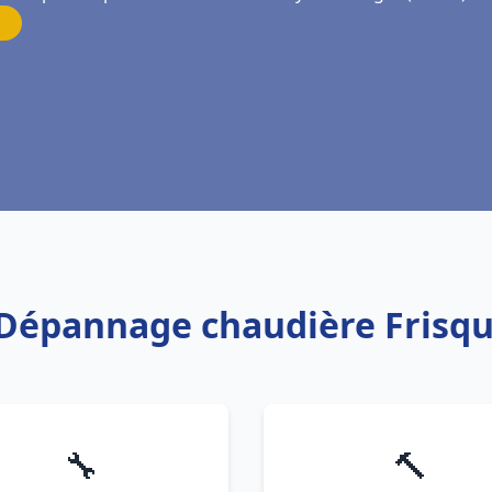
n Dépannage chaudière Frisqu
🔧
🔨