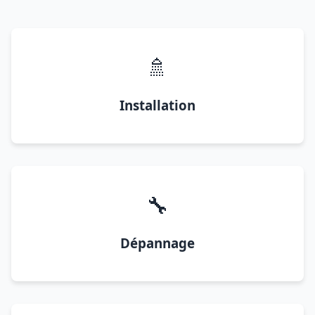
🚿
Installation
🔧
Dépannage