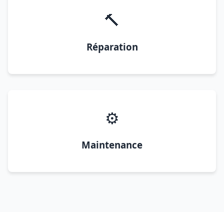
🔨
Réparation
⚙️
Maintenance