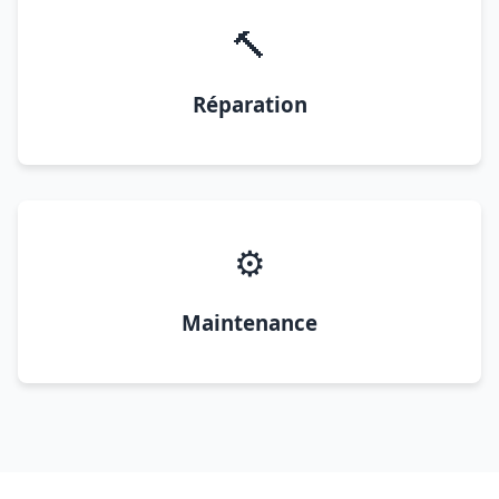
🔨
Réparation
⚙️
Maintenance