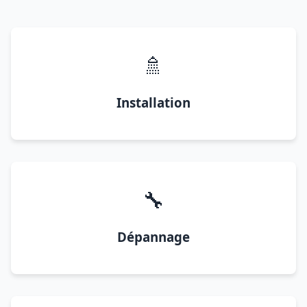
🚿
Installation
🔧
Dépannage