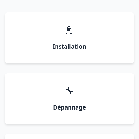
🚿
Installation
🔧
Dépannage