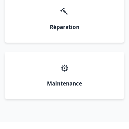
🔨
Réparation
⚙️
Maintenance