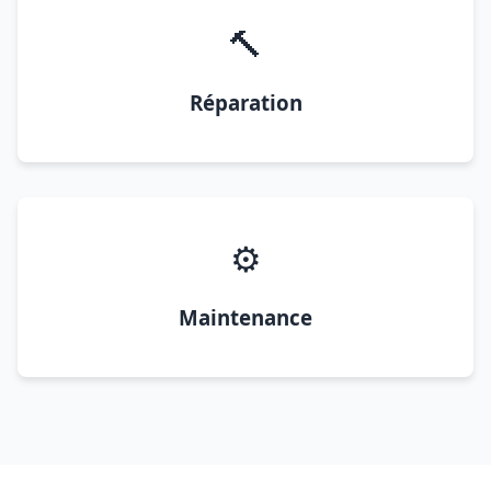
🔨
Réparation
⚙️
Maintenance