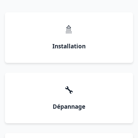
🚿
Installation
🔧
Dépannage