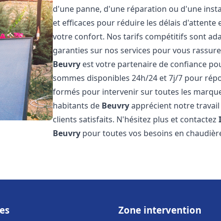
d'une panne, d'une réparation ou d'une insta
et efficaces pour réduire les délais d'attent
votre confort. Nos tarifs compétitifs sont a
garanties sur nos services pour vous rassure
Beuvry
est votre partenaire de confiance po
sommes disponibles 24h/24 et 7j/7 pour rép
formés pour intervenir sur toutes les marque
habitants de
Beuvry
apprécient notre travai
clients satisfaits. N'hésitez plus et contactez
Beuvry
pour toutes vos besoins en chaudiè
es
Zone intervention