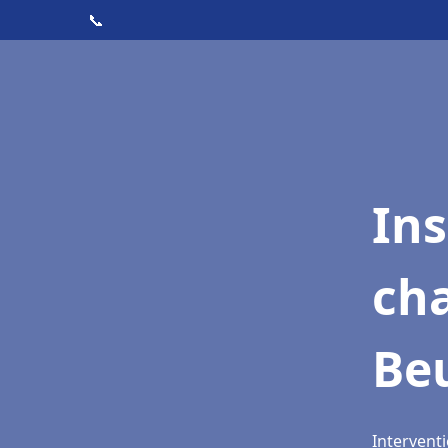
📞
In
cha
Be
Interventi