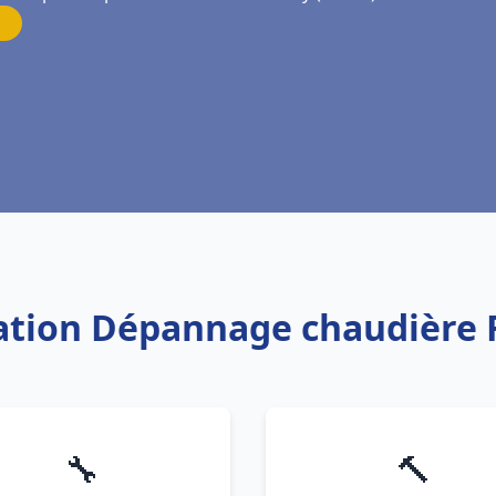
llation Dépannage chaudière 
🔧
🔨