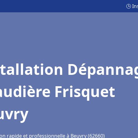
🕒 I
stallation Dépanna
udière Frisquet
uvry
on rapide et professionnelle à Beuvry (62660)