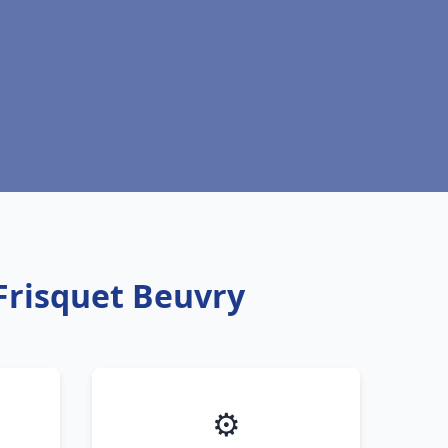
Frisquet Beuvry
⚙️