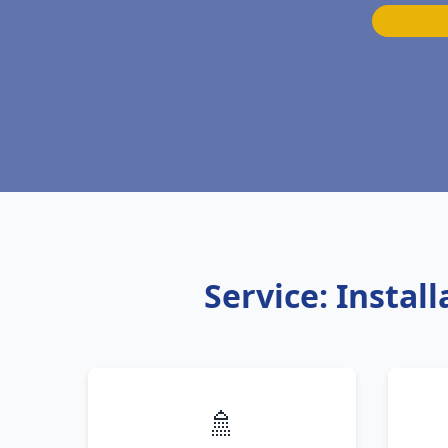
Service: Insta
🚿