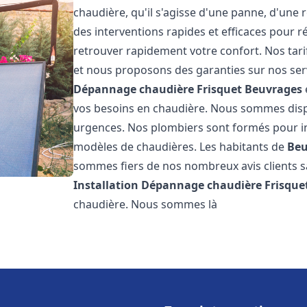
chaudière, qu'il s'agisse d'une panne, d'une 
des interventions rapides et efficaces pour r
retrouver rapidement votre confort. Nos tari
et nous proposons des garanties sur nos ser
Dépannage chaudière Frisquet
Beuvrages
vos besoins en chaudière. Nous sommes disp
urgences. Nos plombiers sont formés pour in
modèles de chaudières. Les habitants de
Beu
sommes fiers de nos nombreux avis clients sat
Installation Dépannage chaudière Frisque
chaudière. Nous sommes là