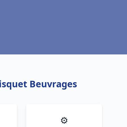
risquet Beuvrages
⚙️