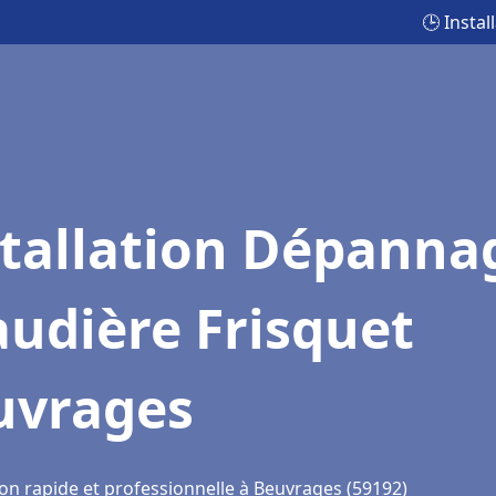
🕒 Insta
stallation Dépanna
udière Frisquet
uvrages
ion rapide et professionnelle à Beuvrages (59192)