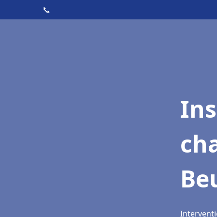
📞
In
cha
Be
Intervent