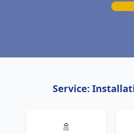
Service: Install
🚿