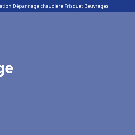
llation Dépannage chaudière Frisquet Beuvrages
ge