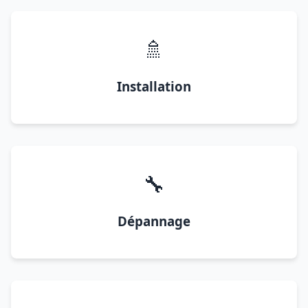
🚿
Installation
🔧
Dépannage