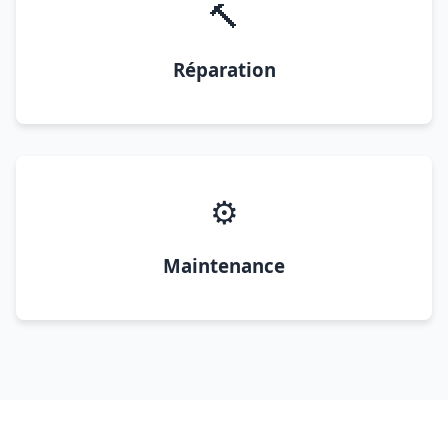
🔨
Réparation
⚙️
Maintenance