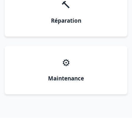
🔨
Réparation
⚙️
Maintenance