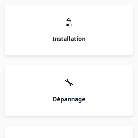
🚿
Installation
🔧
Dépannage