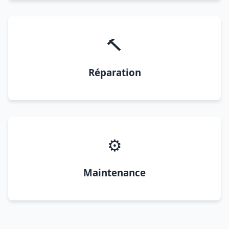
🔨
Réparation
⚙️
Maintenance