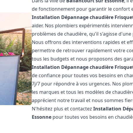
Dans la ville de
Ballancourt sur Essonne
, il
de fonctionnement pour garantir le confort et
Installation Dépannage chaudière Frisque
aider. Nos plombiers expérimentés intervie
problèmes de chaudière, qu'il s'agisse d'une 
Nous offrons des interventions rapides et eff
permettre de retrouver rapidement votre conf
tous les budgets et nous proposons des garan
Installation Dépannage chaudière Frisque
de confiance pour toutes vos besoins en ch
7j/7 pour répondre à vos urgences. Nos plom
les marques et tous les modèles de chaudièr
apprécient notre travail et nous sommes fiers
N'hésitez plus et contactez
Installation Dé
Essonne
pour toutes vos besoins en chaudi