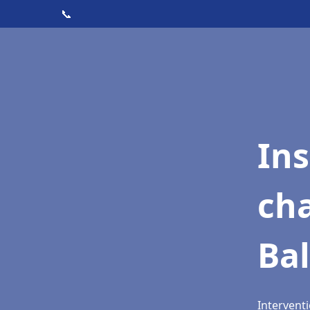
📞
In
cha
Bal
Intervent