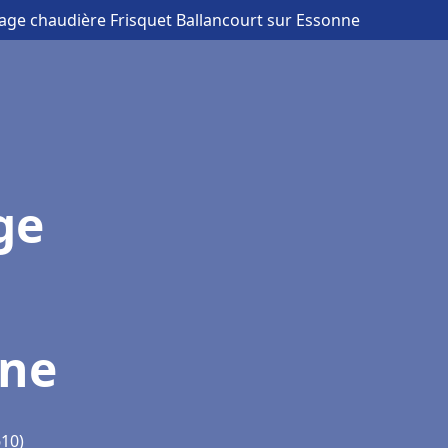
nage chaudière Frisquet Ballancourt sur Essonne
ge
nne
610)