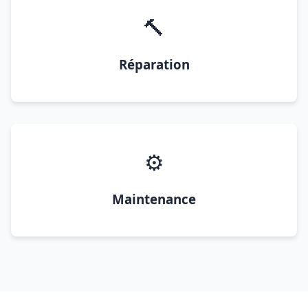
🔨
Réparation
⚙️
Maintenance