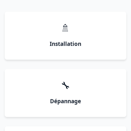
🚿
Installation
🔧
Dépannage