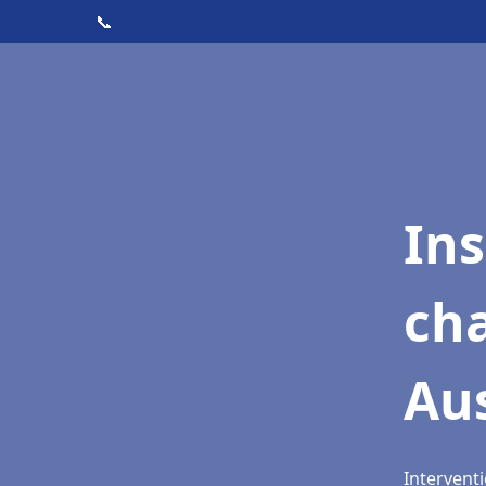
📞
In
cha
Au
Intervent