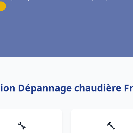
ation Dépannage chaudière 
🔧
🔨