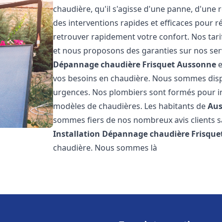
chaudière, qu'il s'agisse d'une panne, d'une 
des interventions rapides et efficaces pour r
retrouver rapidement votre confort. Nos tari
et nous proposons des garanties sur nos ser
Dépannage chaudière Frisquet
Aussonne
e
vos besoins en chaudière. Nous sommes disp
urgences. Nos plombiers sont formés pour in
modèles de chaudières. Les habitants de
Au
sommes fiers de nos nombreux avis clients sat
Installation Dépannage chaudière Frisque
chaudière. Nous sommes là