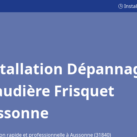
🕒 Inst
stallation Dépanna
udière Frisquet
ssonne
ion rapide et professionnelle à Aussonne (31840)