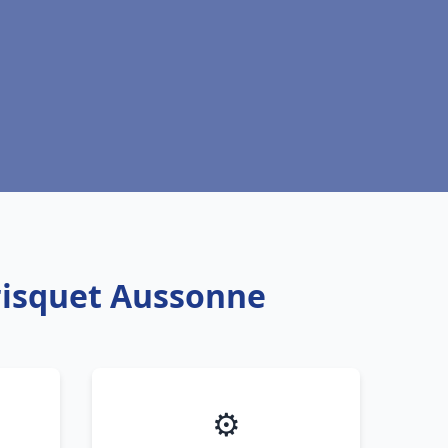
Frisquet Aussonne
⚙️