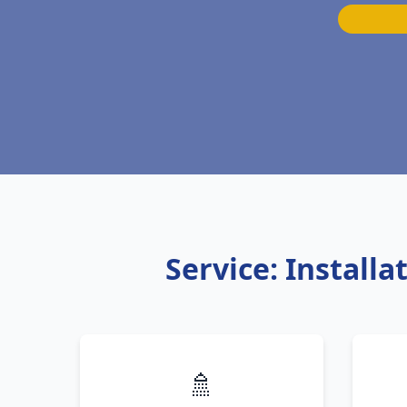
Service: Install
🚿