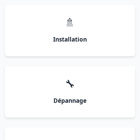
🚿
Installation
🔧
Dépannage