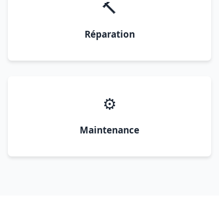
🔨
Réparation
⚙️
Maintenance