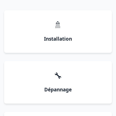
🚿
Installation
🔧
Dépannage