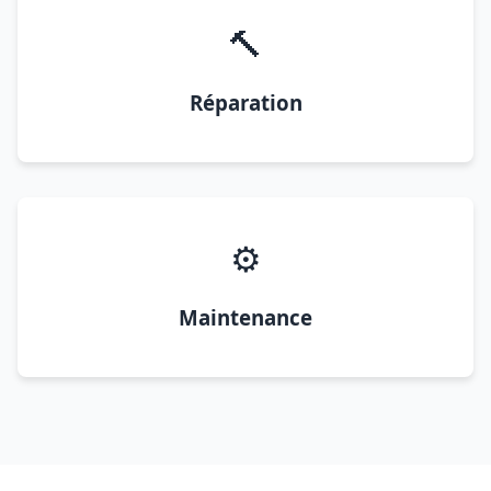
🔨
Réparation
⚙️
Maintenance