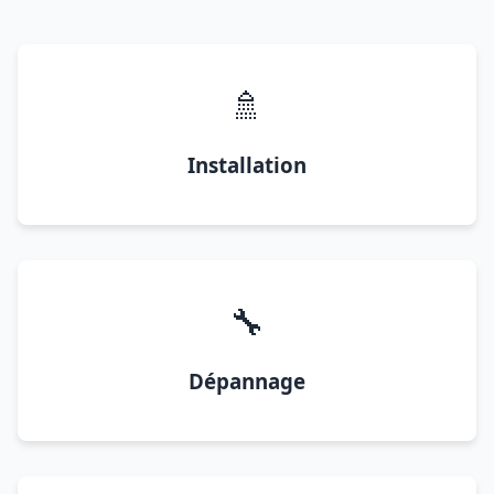
🚿
Installation
🔧
Dépannage