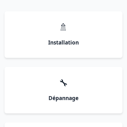
🚿
Installation
🔧
Dépannage