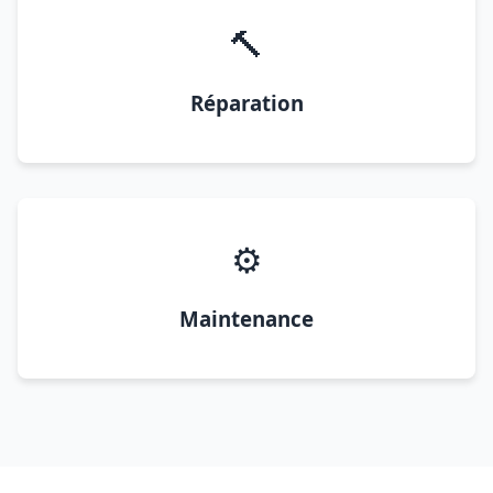
🔨
Réparation
⚙️
Maintenance