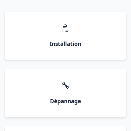
🚿
Installation
🔧
Dépannage