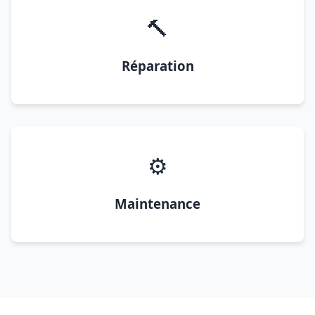
🔨
Réparation
⚙️
Maintenance