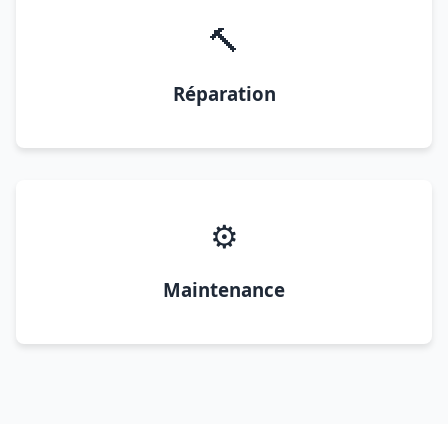
🔨
Réparation
⚙️
Maintenance