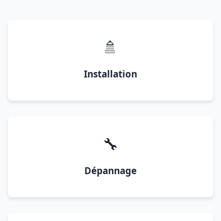
🚿
Installation
🔧
Dépannage