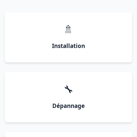
🚿
Installation
🔧
Dépannage