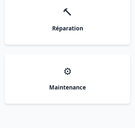
🔨
Réparation
⚙️
Maintenance