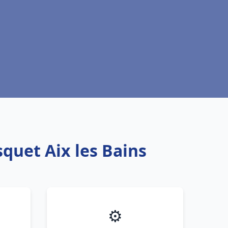
quet Aix les Bains
⚙️