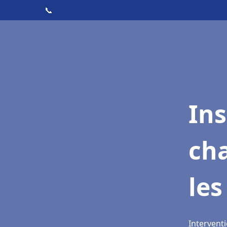
📞
In
cha
les
Interventi