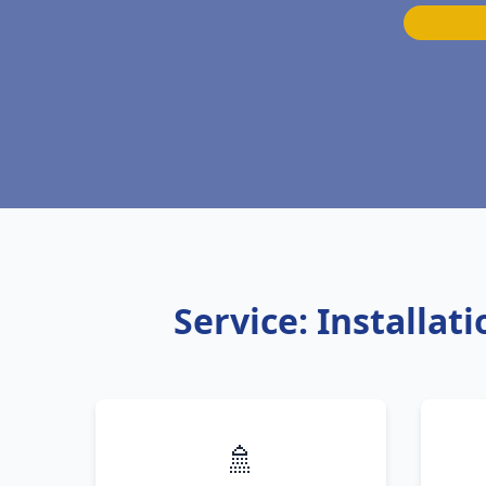
Service: Installat
🚿