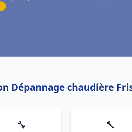
ion Dépannage chaudière Fris
🔧
🔨