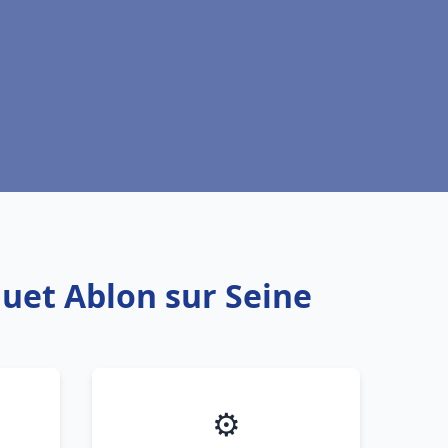
quet Ablon sur Seine
⚙️