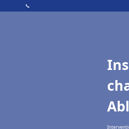
📞
In
cha
Abl
Interventi