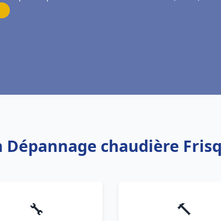
on Dépannage chaudière Fris
🔧
🔨