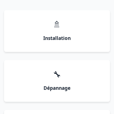
🚿
Installation
🔧
Dépannage