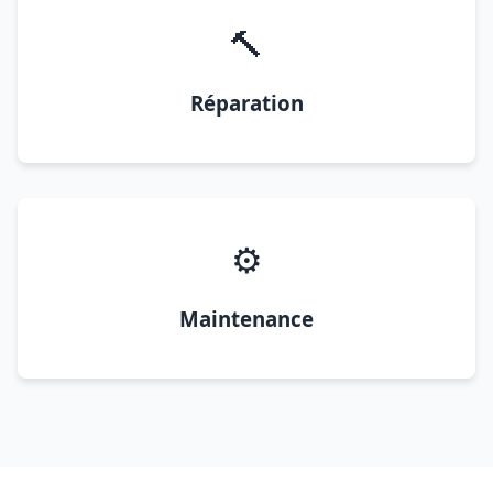
🔨
Réparation
⚙️
Maintenance