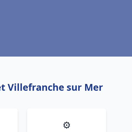
t Villefranche sur Mer
⚙️