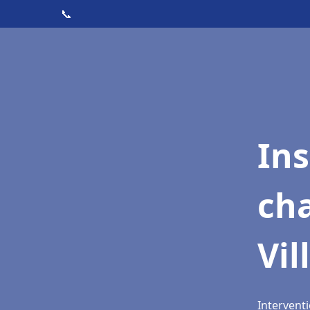
📞
In
cha
Vil
Interventi