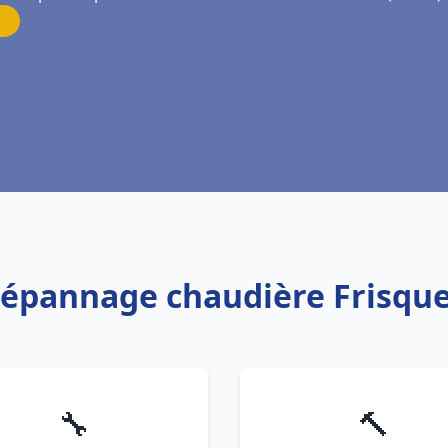
 Dépannage chaudière Frisque
🔧
🔨