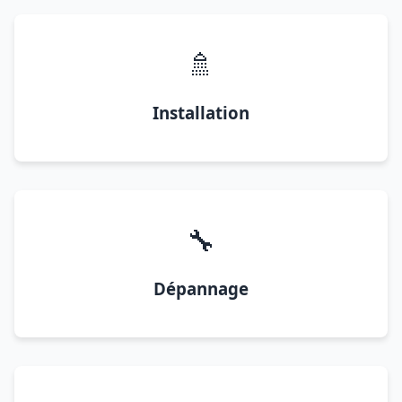
🚿
Installation
🔧
Dépannage