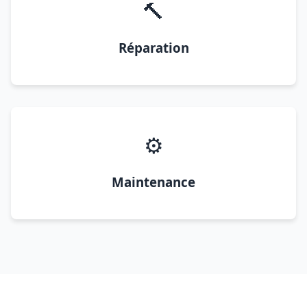
🔨
Réparation
⚙️
Maintenance