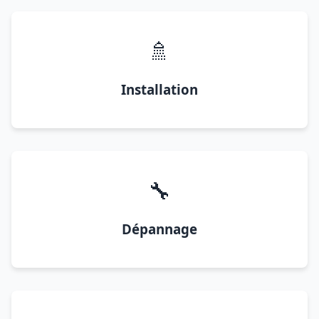
🚿
Installation
🔧
Dépannage