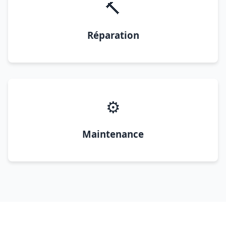
🔨
Réparation
⚙️
Maintenance