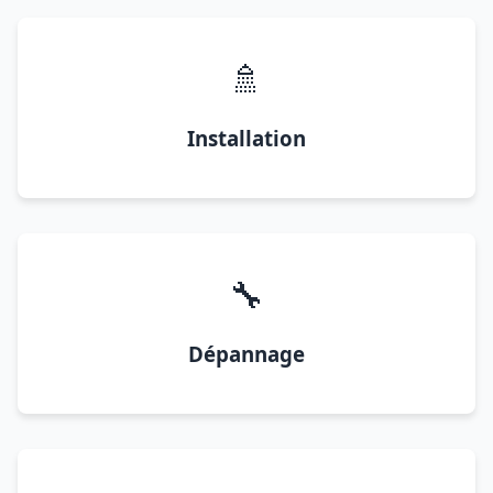
🚿
Installation
🔧
Dépannage