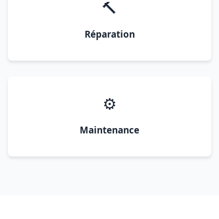
🔨
Réparation
⚙️
Maintenance