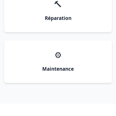
🔨
Réparation
⚙️
Maintenance