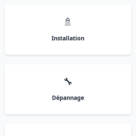
🚿
Installation
🔧
Dépannage